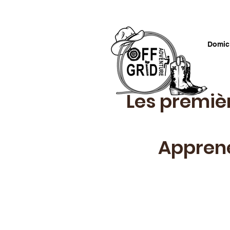
Domic
Les premiè
Apprene