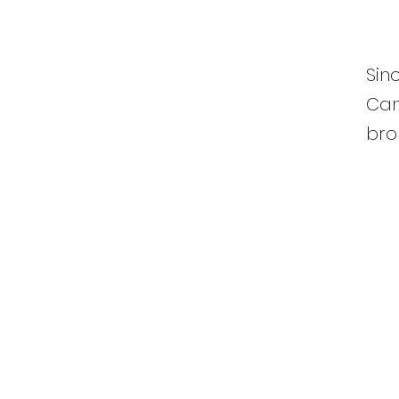
Sin
Can
bro