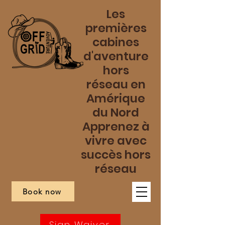
Les
premières
cabines
d'aventure
hors
réseau en
Amérique
du Nord
Apprenez à
vivre avec
succès hors
réseau
Book now
Sign Waiver