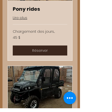
Pony rides
Lire plus
Chargement des jours...
45 dollars
45 $
canadiens
Réserver